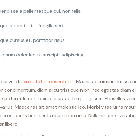
endisse a pellentesque dui, non felis.
que lorem tortor fringilla sed.
que cursus et, porttitor risus.
a ipsum dolor lacus, suscipit adipiscing.
dui vel dui
vulputate consectetur
. Mauris accumsan, massa 
 condimentum, diam arcu tristique nibh, nec egestas diam elit
 potenti. In non lacinia risus, ac tempor ipsum. Phasellus ven
arius. Maecenas sit amet molestie leo. Morbi vitae urna mauri
e eros iaculis hendrerit aliquet non urna. Nulla sit amet vesti
r libero.