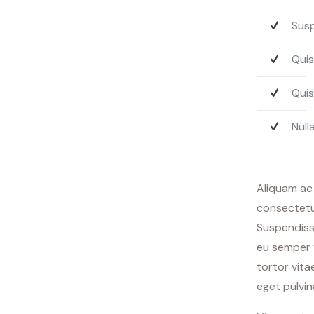
Susp
Quis
Quis
Null
Aliquam ac 
consectetur
Suspendisse
eu semper v
tortor vita
eget pulvina