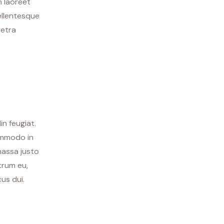
n laoreet
Pellentesque
retra
in feugiat.
ommodo in
 massa justo
trum eu,
cus dui.