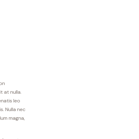
non
 at nulla.
enatis leo
s. Nulla nec
bulum magna,