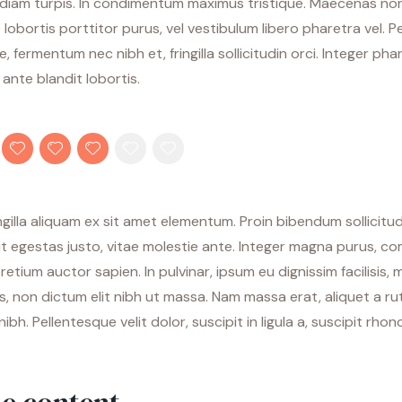
 diam turpis. In condimentum maximus tristique. Maecenas no
 lobortis porttitor purus, vel vestibulum libero pharetra vel. 
, fermentum nec nibh et, fringilla sollicitudin orci. Integer pha
nte blandit lobortis.
ngilla aliquam ex sit amet elementum. Proin bibendum sollicitud
ut egestas justo, vitae molestie ante. Integer magna purus, c
retium auctor sapien. In pulvinar, ipsum eu dignissim facilisis,
s, non dictum elit nibh ut massa. Nam massa erat, aliquet a ru
nibh. Pellentesque velit dolor, suscipit in ligula a, suscipit rhon