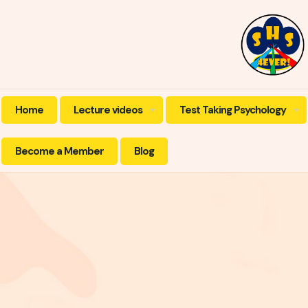
Home
Lecture videos
Test Taking Psychology
Become a Member
Blog