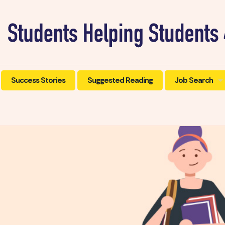
Success Stories
Suggested Reading
Job Search