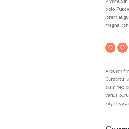
Vivamus in
odio. Fusce
lorem augue
magna non a
Aliquam fri
Curabitur 
diam nec, p
varius puru
sagittis ac 