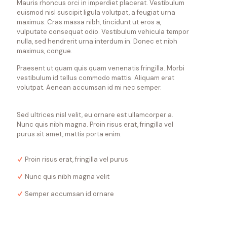
Mauris rhoncus orci in imperdiet placerat. Vestibulum
euismod nisl suscipit ligula volutpat, a feugiat urna
maximus. Cras massa nibh, tincidunt ut eros a,
vulputate consequat odio. Vestibulum vehicula tempor
nulla, sed hendrerit urna interdum in. Donec et nibh
maximus, congue.
Praesent ut quam quis quam venenatis fringilla. Morbi
vestibulum id tellus commodo mattis. Aliquam erat
volutpat. Aenean accumsan id mi nec semper.
Sed ultrices nisl velit, eu ornare est ullamcorper a.
Nunc quis nibh magna. Proin risus erat, fringilla vel
purus sit amet, mattis porta enim.
Proin risus erat, fringilla vel purus
Nunc quis nibh magna velit
Semper accumsan id ornare